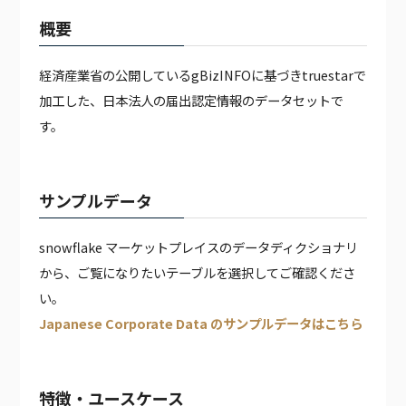
JAPANESE MEDICAL DATA
概要
JAPANESE CORPORATE DATA
JAPANESE CALENDAR DATA
経済産業省の公開しているgBizINFOに基づきtruestarで
PODB APP
加工した、日本法人の届出認定情報のデータセットで
PODB AGENT
す。
JAPAN EMPLOYEE DATA（有料）
JAPAN WEATHER HOURLY DATA（有料）
サンプルデータ
GLOBAL CALENDAR DATA（有料）
snowflake マーケットプレイスのデータディクショナリ
から、ご覧になりたいテーブルを選択してご確認くださ
い。
Japanese Corporate Data のサンプルデータはこちら
特徴・ユースケース