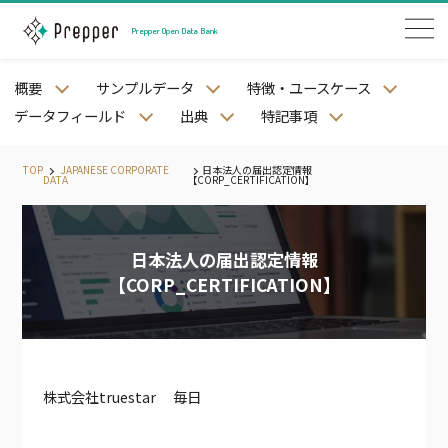
Prepper Open Data Bank
概要
サンプルデータ
特徴・ユースケース
Snowflakeアカウントをお持ちの方
データフィールド
出典
特記事項
Snowflakeアカウントをお持ちでない方
TOP
JAPANESE CORPORATE
日本法人の届出認定情報
DATA
【CORP_CERTIFICATION】
日本法人の届出認定情報
JAPANESE PREFECTURE DATA
【CORP_CERTIFICATION】
JAPANESE CITY DATA
JAPANESE STREET DATA
JAPANESE MESH DATA
JAPANESE STATION AND RAILWAY DATA
株式会社truestar 毎日
JAPANESE WEATHER DATA
JAPANESE LAND PRICE DATA