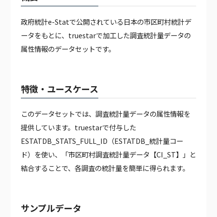
JAPANESE MEDICAL DATA
政府統計e-Statで公開されている日本の市区町村統計デ
JAPANESE CORPORATE DATA
ータをもとに、truestarで加工した調査統計量データの
JAPANESE CALENDAR DATA
属性情報のデータセットです。
PODB APP
PODB AGENT
JAPAN EMPLOYEE DATA（有料）
特徴・ユースケース
JAPAN WEATHER HOURLY DATA（有料）
GLOBAL CALENDAR DATA（有料）
このデータセットでは、調査統計量データの属性情報を
提供しています。truestarで付与した
ESTATDB_STATS_FULL_ID（ESTATDB_統計量コー
ド）を使い、「市区町村調査統計量データ【CI_ST】」と
結合することで、各調査の統計量を簡単に得られます。
サンプルデータ