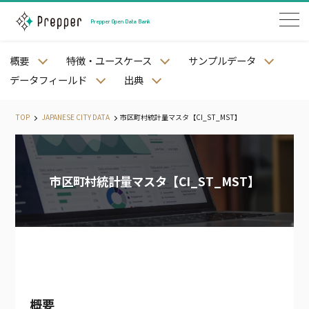
Prepper Open Data Bank
概要
特徴・ユースケース
サンプルデータ
Snowflakeアカウントをお持ちの方
データフィールド
出典
Snowflakeアカウントをお持ちでない方
TOP
JAPANESE CITY DATA
市区町村統計量マスタ【CI_ST_MST】
市区町村統計量マスタ【CI_ST_MST】
JAPANESE PREFECTURE DATA
JAPANESE CITY DATA
JAPANESE STREET DATA
JAPANESE MESH DATA
JAPANESE STATION AND RAILWAY DATA
JAPANESE WEATHER DATA
概要
JAPANESE LAND PRICE DATA