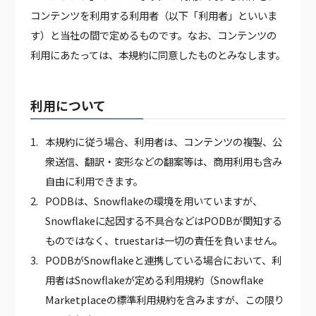
コンテンツを利用する利用者（以下「利用者」といいま
JAPANESE MEDICAL DATA
す）と当社の間で定めるものです。なお、コンテンツの
JAPANESE CORPORATE DATA
利用にあたっては、本規約に同意したものとみなします。
JAPANESE CALENDAR DATA
PODB APP
PODB AGENT
利用について
JAPAN EMPLOYEE DATA（有料）
JAPAN WEATHER HOURLY DATA（有料）
本規約に従う場合、利用者は、コンテンツの複製、公
GLOBAL CALENDAR DATA（有料）
衆送信、翻訳・変形などの翻案等は、商用利用も含み
自由に利用できます。
PODBは、Snowflakeの環境を用いていますが、
Snowflakeに起因する不具合などはPODBが関知する
ものではなく、truestarは一切の責任を負いません。
PODBがSnowflakeと連携している場合において、利
用者はSnowflakeが定める利用規約（Snowflake
Marketplaceの標準利用規約を含みますが、この限り