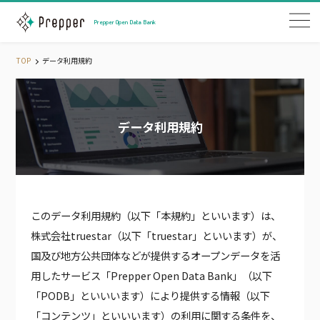
Prepper Open Data Bank
TOP
データ利用規約
Snowflakeアカウントをお持ちの方
Snowflakeアカウントをお持ちでない方
データ利用規約
JAPANESE PREFECTURE DATA
このデータ利用規約（以下「本規約」といいます）は、
JAPANESE CITY DATA
株式会社truestar（以下「truestar」といいます）が、
JAPANESE STREET DATA
国及び地方公共団体などが提供するオープンデータを活
JAPANESE MESH DATA
用したサービス「Prepper Open Data Bank」（以下
JAPANESE STATION AND RAILWAY DATA
「PODB」といいいます）により提供する情報（以下
JAPANESE WEATHER DATA
「コンテンツ」といいいます）の利用に関する条件を、
JAPANESE LAND PRICE DATA